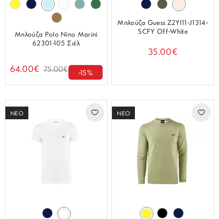
Μπλούζα Guess Z2YI11-J1314-
SCFY Off-White
Μπλούζα Polo Νino Marini
62301-105 Σιέλ
35.00€
64.00€
75.00€
-15%
ΝΕΟ
ΝΕΟ