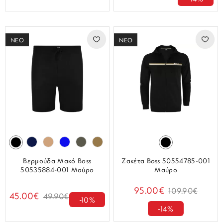
ΝΕΟ
ΝΕΟ
Βερμούδα Μακό Boss
Ζακέτα Boss 50554785-001
50535884-001 Μαύρο
Μαύρο
95.00€
109.90€
45.00€
49.90€
-10%
-14%