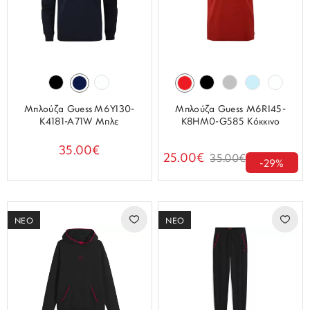
Μπλούζα Guess M6YI30-
Μπλούζα Guess M6RI45-
K4181-A71W Μπλε
K8HM0-G585 Κόκκινο
35.00€
25.00€
35.00€
-29%
ΝΕΟ
ΝΕΟ