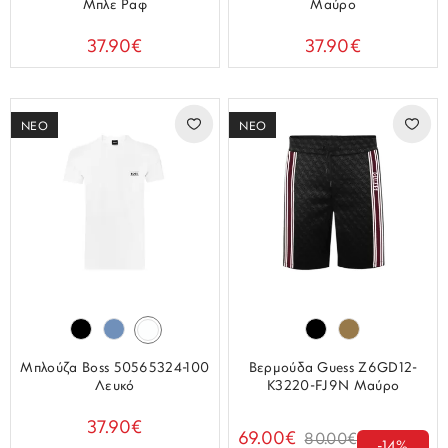
Μπλε Ραφ
Μαύρο
37.90€
37.90€
ΝΕΟ
ΝΕΟ
Μπλούζα Boss 50565324-100
Βερμούδα Guess Z6GD12-
Λευκό
K3220-FJ9N Μαύρο
37.90€
69.00€
80.00€
-14%