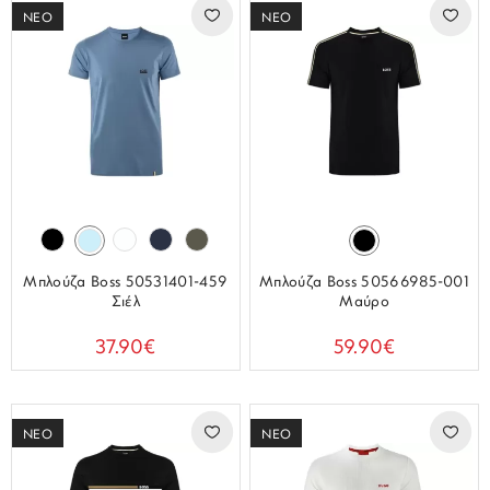
ΝΕΟ
ΝΕΟ
Μπλούζα Boss 50531401-459
Μπλούζα Boss 50566985-001
Σιέλ
Μαύρο
37.90€
59.90€
ΝΕΟ
ΝΕΟ