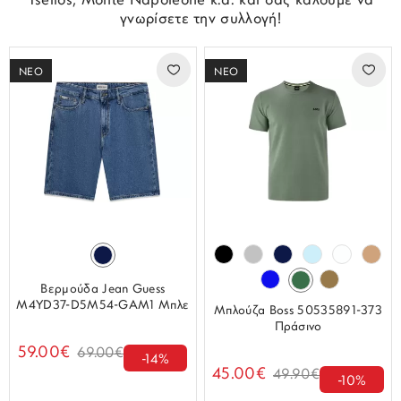
Tselios, Monte Napoleone κ.α. και σας καλούμε να
γνωρίσετε την συλλογή!
ΝΕΟ
ΝΕΟ
Βερμούδα Jean Guess
M4YD37-D5M54-GAM1 Μπλε
Μπλούζα Boss 50535891-373
Πράσινο
59.00€
69.00€
-14%
45.00€
49.90€
-10%