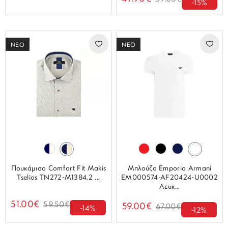
-15%
ΝΕΟ
ΝΕΟ
Πουκάμισο Comfort Fit Makis
Μπλούζα Emporio Armani
Tselios TN272-M1384.2 ...
EM000574-AF20424-U0002
Λευκ...
51.00€
59.50€
59.00€
67.00€
-14%
-12%