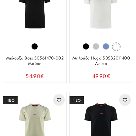
Μπλούζα Boss 50561470-002
Μπλούζα Hugo 50532011-100
Μαύρο
Λευκό
54.90€
49.90€
ΝΕΟ
ΝΕΟ