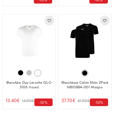
-10%
-10%
Φανελάκι Guy Laroche GL-2-
Φανελάκια Calvin Klein 2Pack
3106 Λευκό
NB1088A-001 Μαύρο
13.40€
37.70€
14.90€
41.90€
-10%
-10%