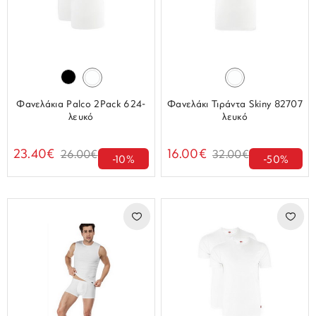
Φανελάκια Palco 2Pack 624-
Φανελάκι Τιράντα Skiny 82707
λευκό
λευκό
23.40€
16.00€
26.00€
32.00€
-10%
-50%