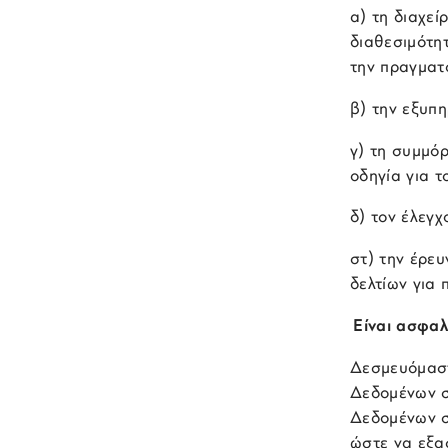
α) τη διαχεί
διαθεσιμότητ
την πραγματ
β) την εξυπ
γ) τη συμμό
οδηγία για τ
δ) τον έλεγχ
στ) την έρε
δελτίων για 
Είναι ασφαλ
Δεσμευόμαστ
Δεδομένων σ
Δεδομένων σ
ώστε να εξα