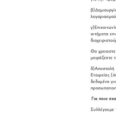
β)Δημιουργί
λογαριασμού
γ)Επικοινων
αιτήματα επι
διαχειριστο
Θα χρειαστεί
μοιράζεστε 
δ)Αποστολή 
Εταιρείας (
δεδομένα γι
προσωποποιη
Για ποιο σκ
Συλλέγουμε 