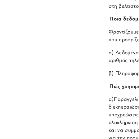
στη βελτιστ
Ποια δεδομέ
Φροντίζουμε
που προορίζ
α) Δεδομένα
αριθμός τηλ
β) Πληροφορ
Πώς χρησιμ
α)Παραγγελί
διεκπεραιώσ
υποχρεώσεις,
ολοκλήρωση 
και να συμμ
για την προμ