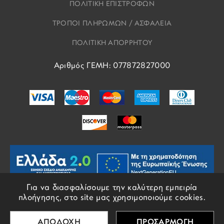
ΠΟΛΙΤΙΚΗ ΕΠΙΣΤΡΟΦΩΝ
ΤΡΟΠΟΙ ΠΛΗΡΩΜΩΝ / ΑΣΦΑΛΕΙΑ
ΠΟΛΙΤΙΚΗ ΑΠΟΡΡΗΤΟΥ
Αριθμός ΓΕΜΗ: 077872827000
Για να διασφαλίσουμε την καλύτερη εμπειρία
πλοήγησης, στο site μας χρησιμοποιούμε cookies.
1
ΦΙΛΤΡΑ
© COPYRIGHTS EROS 2018 - 2026 - ALL RIGHTS RESERVED
ΑΠΟΔΟΧΗ
ΠΡΟΣΑΡΜΟΓΗ