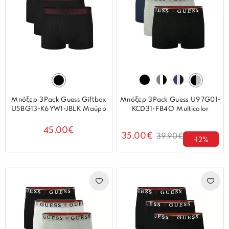
Μπόξερ 3Pack Guess Giftbox
Μπόξερ 3Pack Guess U97G01-
U5BG13-K6YW1-JBLK Μαύρο
KCD31-FB4O Multicolor
45.00€
35.00€
39.90€
-12%