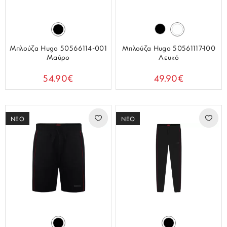
Μπλούζα Hugo 50566114-001
Μπλούζα Hugo 50561117-100
Μαύρο
Λευκό
54.90€
49.90€
ΝΕΟ
ΝΕΟ