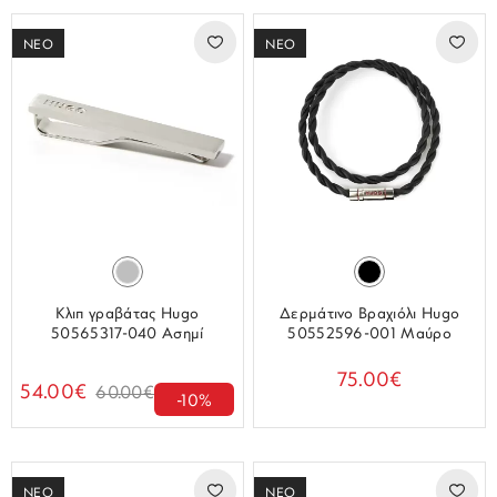
ΝΕΟ
ΝΕΟ
Κλιπ γραβάτας Hugo
Δερμάτινο Βραχιόλι Hugo
50565317-040 Ασημί
50552596-001 Μαύρο
75.00€
54.00€
60.00€
-10%
ΝΕΟ
ΝΕΟ