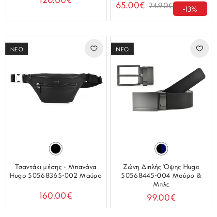
120.00€
65.00€
74.90€
-13%
ΝΕΟ
ΝΕΟ
Τσαντάκι μέσης - Μπανάνα
Ζώνη Διπλής Όψης Hugo
Hugo 50568365-002 Μαύρο
50568445-004 Μαύρο &
Μπλε
160.00€
99.00€