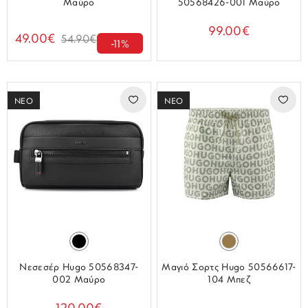
Μαύρο
50568426-001 Μαύρο
99.00€
49.00€
54.90€
-11%
ΝΕΟ
ΝΕΟ
Νεσεσέρ Hugo 50568347-
Μαγιό Σορτς Hugo 50566617-
002 Μαύρο
104 Μπεζ