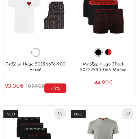
Πιτζάμα Hugo 50556676-960
Μπόξερ Hugo 3Pack
Λευκό
50532550-065 Μαύρο
44.90€
93.00€
109.90€
-15%
ΝΕΟ
ΝΕΟ