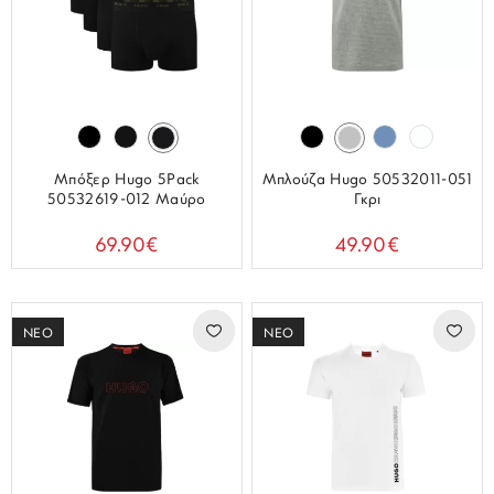
Μπόξερ Hugo 5Pack
Μπλούζα Hugo 50532011-051
50532619-012 Μαύρο
Γκρι
69.90€
49.90€
ΝΕΟ
ΝΕΟ