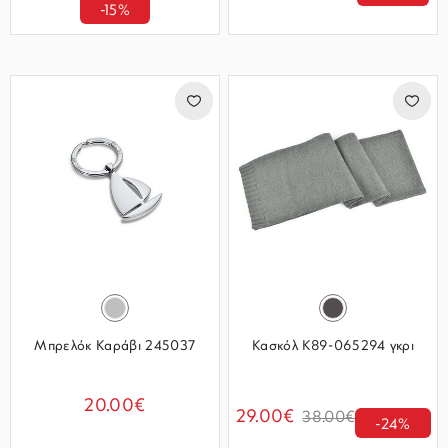
-15%
Μπρελόκ Καράβι 245037
Κασκόλ K89-065294 γκρι
20.00€
29.00€
38.00€
-24%