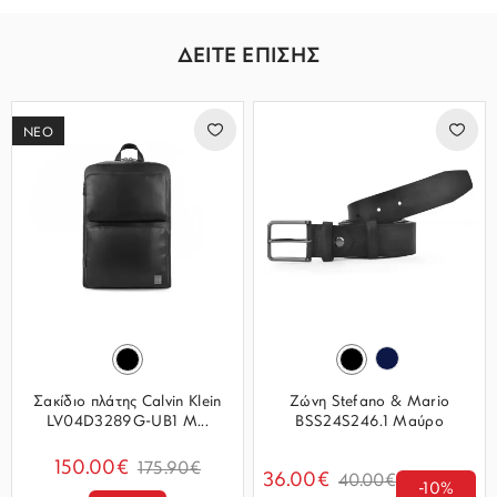
ΔΕΙΤΕ ΕΠΙΣΗΣ
ΝΕΟ
Σακίδιο πλάτης Calvin Klein
Ζώνη Stefano & Mario
LV04D3289G-UB1 Μ...
BSS24S246.1 Μαύρο
150.00€
175.90€
36.00€
40.00€
-10%