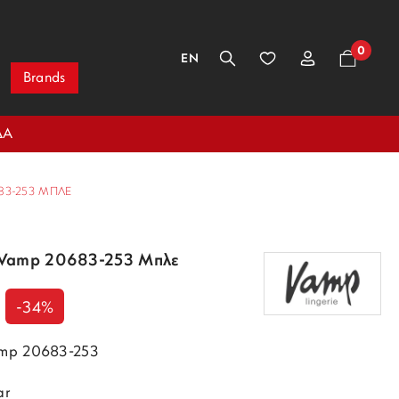
0
EN
Brands
ΔΑ
3-253 ΜΠΛΕ
 Vamp 20683-253 Μπλε
-34%
amp 20683-253
ar