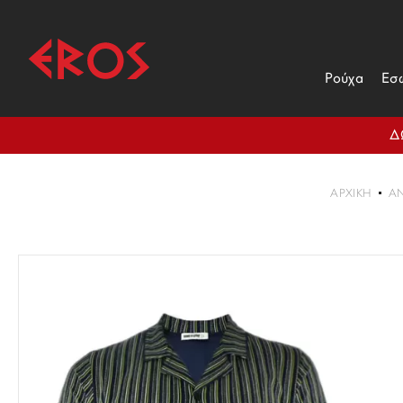
Ρούχα
Εσ
Δ
ΑΡΧΙΚΉ
Α