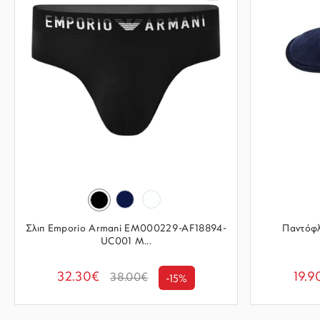
Σλιπ Emporio Armani EM000229-AF18894-
Παντόφλ
UC001 Μ...
32.30€
19.9
38.00€
-15%