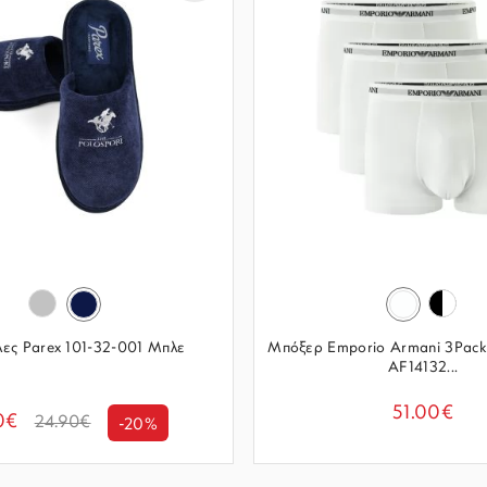
ες Parex 101-32-001 Μπλε
Μπόξερ Emporio Armani 3Pac
AF14132...
51.00€
0€
24.90€
-20%