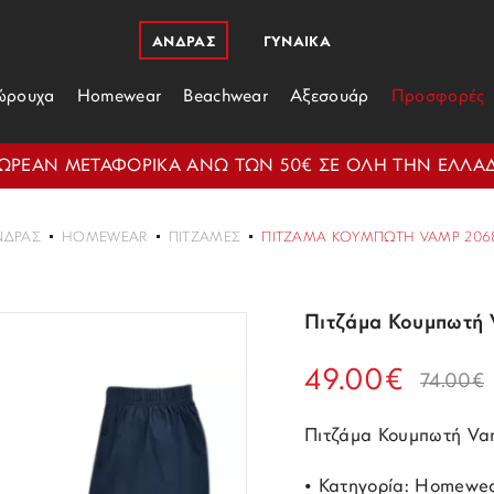
ΑΝΔΡΑΣ
ΓΥΝΑΙΚΑ
ώρουχα
Homewear
Beachwear
Αξεσουάρ
Προσφορές
ΩΡΕΑΝ ΜΕΤΑΦΟΡΙΚΑ ΑΝΩ ΤΩΝ 50€ ΣΕ ΟΛΗ ΤΗΝ ΕΛΛΑ
ΝΔΡΑΣ
HOMEWEAR
ΠΙΤΖΆΜΕΣ
ΠΙΤΖΆΜΑ ΚΟΥΜΠΩΤΉ VAMP 2068
Πιτζάμα Κουμπωτή
49.00€
74.00€
Πιτζάμα Κουμπωτή V
• Κατηγορία: Homewe