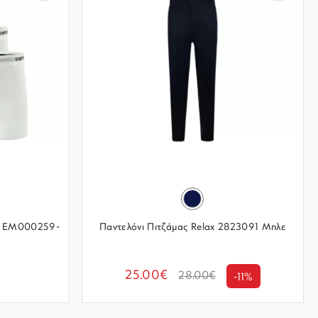
k EM000259-
Παντελόνι Πιτζάμας Relax 2823091 Μπλε
25.00€
28.00€
-11%