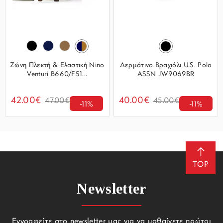
Ζώνη Πλεκτή & Ελαστική Nino
Δερμάτινο Βραχιόλι U.S. Polo
Venturi B660/F51...
ASSN JW9069BR
42.00€
40.00€
47.00€
45.00€
-11%
-11%
TOP
Newsletter
Εγγραφείτε στο newsletter μας για να μαθαίνετε πρώτοι