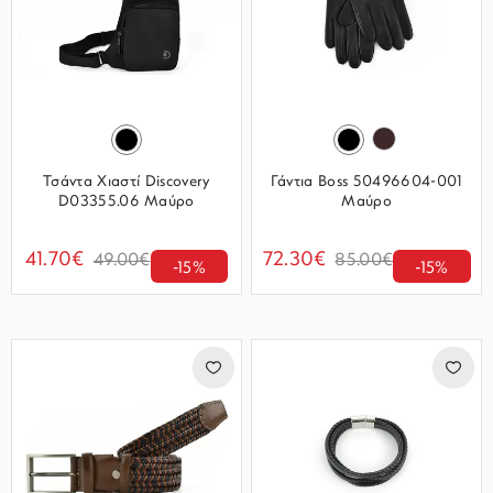
Τσάντα Χιαστί Discovery
Γάντια Boss 50496604-001
D03355.06 Μαύρο
Μαύρο
41.70€
72.30€
49.00€
85.00€
-15%
-15%