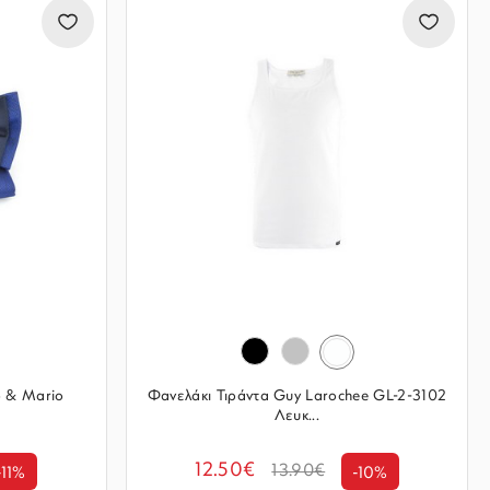
o & Mario
Φανελάκι Τιράντα Guy Larochee GL-2-3102
Λευκ...
12.50€
13.90€
-11%
-10%