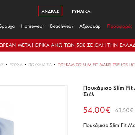
ΑΝΔΡΑΣ
ΓΥΝΑΙΚΑ
ώρουχα
Homewear
Beachwear
Αξεσουάρ
Προσφορές
ΩΡΕΑΝ ΜΕΤΑΦΟΡΙΚΑ ΑΝΩ ΤΩΝ 50€ ΣΕ ΟΛΗ ΤΗΝ ΕΛΛΑ
ΑΣ
ΡΟΎΧΑ
ΠΟΥΚΆΜΙΣΑ
ΠΟΥΚΆΜΙΣΟ SLIM FIT MAKIS TSELIOS UC6
Πουκάμισο Slim Fit
Σιέλ
54.00€
63.50€
Πουκάμισο Slim Fit M