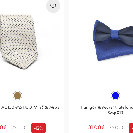
 AU130-M5176.3 Μπεζ & Μπλε
Παπιγιόν & Μαντήλι Stefan
SMp013
00€
31.00€
25.00€
35.00€
-12%