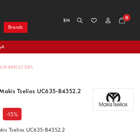
0
EN
Brands
ΔΑ
35-B4352.2 ΣΙΈΛ
 Makis Tselios UC635-B4352.2
-15%
akis Tselios UC635-B4352.2