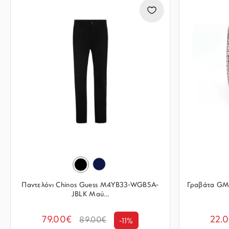
Παντελόνι Chinos Guess M4YB33-WGB5A-
Γραβάτα GM
JBLK Μαύ...
79.00€
22.
89.00€
-11%