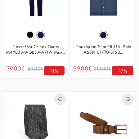
Παντελόνι Chinos Guess
Πουκάμισο Slim Fit U.S. Polo
M4YB33-WGB5A-A71W Μπλ...
ASSN 67770-5163...
79.00€
99.00€
89.00€
119.00€
-11%
-17%