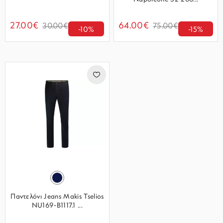
27.00€
64.00€
30.00€
75.00€
-10%
-15%
Παντελόνι Jeans Makis Tselios
NU169-B1117.1 ...