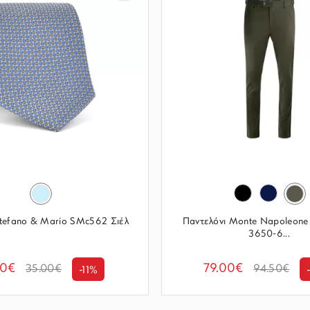
tefano & Mario SMc562 Σιέλ
Παντελόνι Monte Napoleone I
3650-6...
00€
79.00€
35.00€
94.50€
-11%