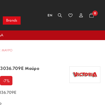
0
EN
Brands
ΔΑ
9E ΜΑΎΡΟ
 63036.709E Μαύρο
-7%
3036.709E
ρ