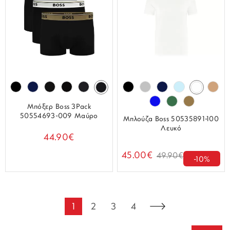
Μπόξερ Boss 3Pack
50554693-009 Μαύρο
Μπλούζα Boss 50535891-100
Λευκό
44.90€
45.00€
49.90€
-10%
1
2
3
4