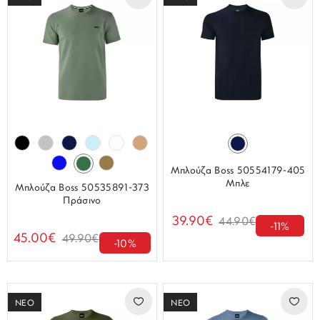
Μπλούζα Boss 50554179-405
Μπλε
Μπλούζα Boss 50535891-373
Πράσινο
39.90€
44.90€
-11%
45.00€
49.90€
-10%
ΝΕΟ
ΝΕΟ