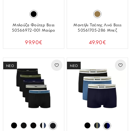
Μπλούζα Φούτερ Boss
Μαντήλι Τσέπης Λινό Boss
50566972-001 Μαύρο
50561705-286 Μπεζ
99.90€
49.90€
ΝΕΟ
ΝΕΟ