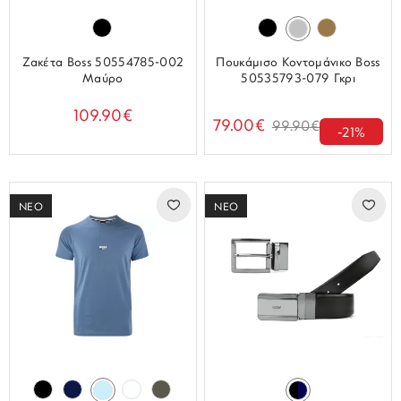
Ζακέτα Boss 50554785-002
Πουκάμισο Κοντομάνικο Boss
Μαύρο
50535793-079 Γκρι
109.90€
79.00€
99.90€
-21%
ΝΕΟ
ΝΕΟ