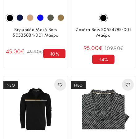
Βερμούδα Μακό Boss
Ζακέτα Boss 50554785-001
50535884-001 Μαύρο
Μαύρο
95.00€
109.90€
45.00€
49.90€
-10%
-14%
ΝΕΟ
ΝΕΟ