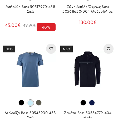
Μπλούζα Boss 50517970-458
Ζώνη Διπλής Όψεως Boss
Σιέλ
50568650-004 Μαύρο|Μπλε
130.00€
45.00€
49.90€
-10%
ΝΕΟ
ΝΕΟ
Μπλούζα Boss 50545930-458
Ζακέτα Boss 50554779-404
Σιέλ
Μπλε