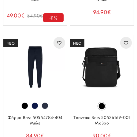
94.90€
49.00€
54.90€
-11%
ΝΕΟ
ΝΕΟ
Φόρμα Boss 50554784-404
Τσαντάκι Boss 50536169-001
Μπλε
Μαύρο
84.90€
90.00€