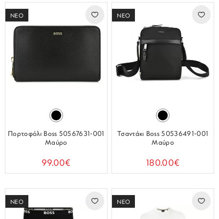
ΝΕΟ
ΝΕΟ
Πορτοφόλι Boss 50567631-001
Τσαντάκι Boss 50536491-001
Μαύρο
Μαύρο
99.00€
180.00€
ΝΕΟ
ΝΕΟ