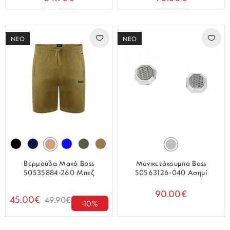
ΝΕΟ
ΝΕΟ
Βερμούδα Μακό Boss
Μανικετόκουμπα Boss
50535884-260 Μπεζ
50563126-040 Ασημί
90.00€
45.00€
49.90€
-10%