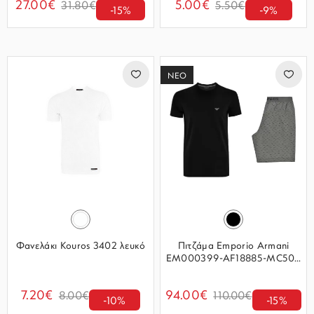
27.00€
5.00€
31.80€
5.50€
-15%
-9%
ΝΕΟ
Φανελάκι Kouros 3402 λευκό
Πιτζάμα Emporio Armani
EM000399-AF18885-MC50...
7.20€
94.00€
8.00€
110.00€
-10%
-15%