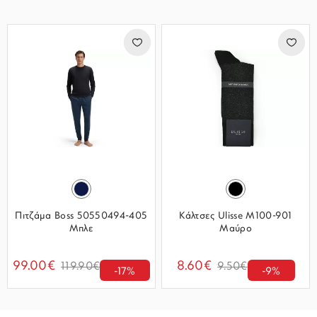
Πιτζάμα Boss 50550494-405
Κάλτσες Ulisse M100-901
Μπλε
Μαύρο
99.00€
8.60€
119.90€
9.50€
-17%
-9%