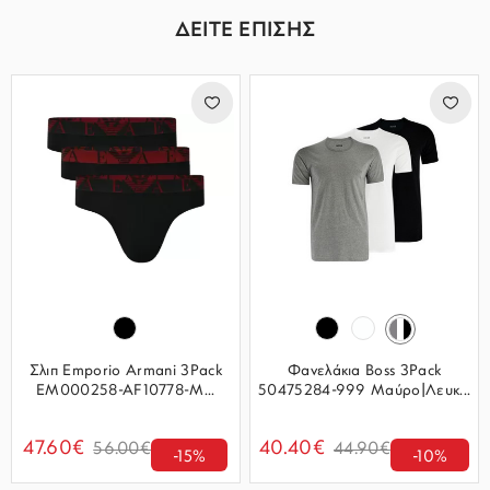
ΔΕΙΤΕ ΕΠΙΣΗΣ
Σλιπ Emporio Armani 3Pack
Φανελάκια Boss 3Pack
EM000258-AF10778-M...
50475284-999 Μαύρο|Λευκ...
47.60€
40.40€
56.00€
44.90€
-15%
-10%