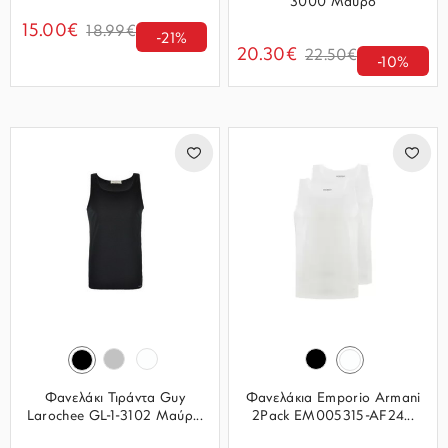
3000 Μαύρο
15.00€
18.99€
-21%
20.30€
22.50€
-10%
Φανελάκι Τιράντα Guy
Φανελάκια Emporio Armani
Larochee GL-1-3102 Μαύρ...
2Pack EM005315-AF24...