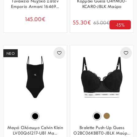
Γυναικείο Νυχτικό Σατέν
Κορμάκι Guess O4YM00-
Emporio Armani 16469...
KCAR0-JBLK Μαύρο
145.00€
55.30€
65.00€
-15%
ΝΕΟ
Μαγιό Ολόσωμο Calvin Klein
Bralette Push-Up Guess
LV00Q61217-UB1 Μα...
O2BC06KBBT0-JBLK Μαύρ...