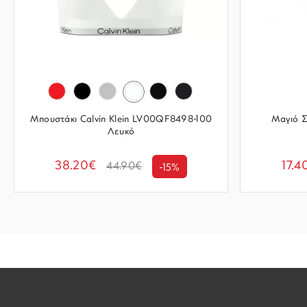
Μπουστάκι Calvin Klein LV00QF8498-100
Μαγιό Σλ
Λευκό
38.20€
17.4
44.90€
-15%