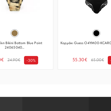
ιπ Bikini Bottom Blue Point
Κορμάκι Guess O4YM00-KCAR
24065040...
0€
55.30€
24.90€
65.00€
-30%