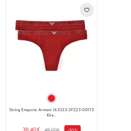
String Emporio Armani 163333-3F223-00173
Κόκ...
38.40€
48.00€
-20%