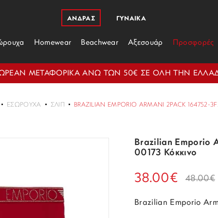
ΑΝΔΡΑΣ
ΓΥΝΑΙΚΑ
ώρουχα
Homewear
Beachwear
Αξεσουάρ
Προσφορές
ΩΡΕΑΝ ΜΕΤΑΦΟΡΙΚΑ ΑΝΩ ΤΩΝ 50€ ΣΕ ΟΛΗ ΤΗΝ ΕΛΛΑ
ΕΣΏΡΟΥΧΑ
ΣΛΙΠ
BRAZILIAN EMPORIO ARMANI 2PACK 164752-3F
Brazilian Emporio
00173 Κόκκινο
38.00€
48.00€
Brazilian Emporio Ar