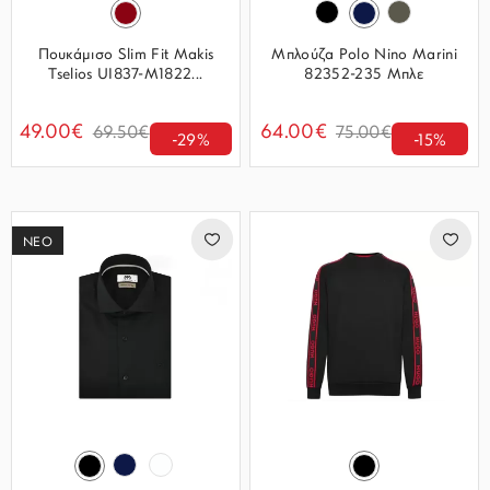
Πουκάμισο Slim Fit Makis
Μπλούζα Polo Nino Marini
Tselios UI837-M1822...
82352-235 Μπλε
49.00€
64.00€
69.50€
75.00€
-29%
-15%
ΝΕΟ