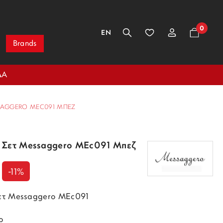
0
EN
Brands
ΔΑ
SSAGGERO MEC091 ΜΠΕΖ
ι Σετ Messaggero MEc091 Μπεζ
-11%
ετ Messaggero MEc091
ρ