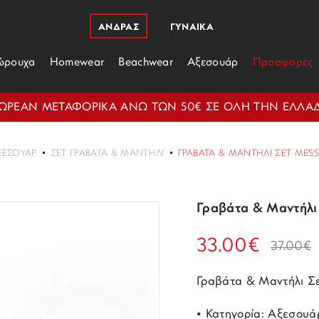
ΑΝΔΡΑΣ
ΓΥΝΑΙΚΑ
ώρουχα
Homewear
Beachwear
Αξεσουάρ
Προσφορές
ΩΡΕΑΝ ΜΕΤΑΦΟΡΙΚΑ ΑΝΩ ΤΩΝ 50€ ΣΕ ΟΛΗ ΤΗΝ ΕΛΛΑ
ΞΕΣΟΥΆΡ
ΣΕΤ ΓΡΑΒΆΤΑ & ΜΑΝΤΉΛΙ
ΓΡΑΒΆΤΑ & ΜΑΝΤΉΛΙ ΣΕΤ ME
Γραβάτα & Μαντήλ
33.00€
37.00€
Γραβάτα & Μαντήλι Σ
• Κατηγορία: Αξεσουά