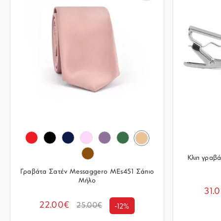
Κλιπ γραβ
Γραβάτα Σατέν Messaggero MEs451 Σάπιο
Μήλο
31.
22.00€
25.00€
-12%