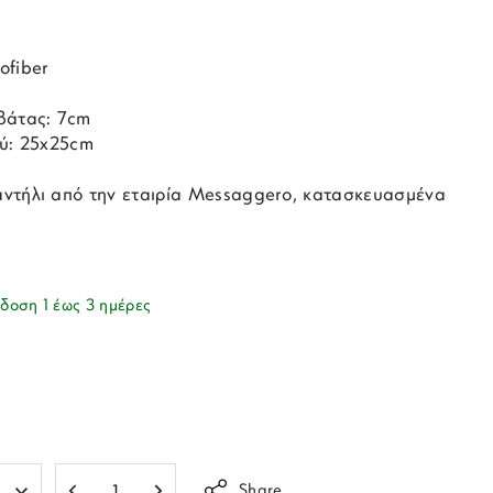
ofiber
βάτας: 7cm
ού: 25x25cm
ντήλι από την εταιρία Messaggero, κατασκευασμένα
δοση 1 έως 3 ημέρες
Share