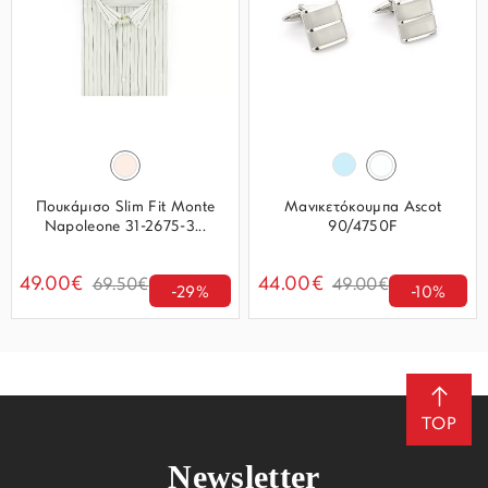
Πουκάμισο Slim Fit Monte
Μανικετόκουμπα Ascot
Napoleone 31-2675-3...
90/4750F
49.00€
44.00€
69.50€
49.00€
-29%
-10%
TOP
Newsletter