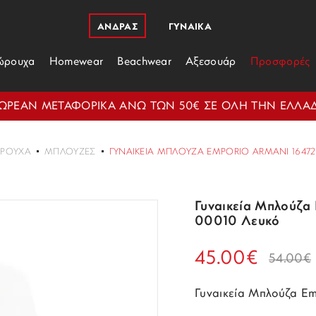
ΑΝΔΡΑΣ
ΓΥΝΑΙΚΑ
ώρουχα
Homewear
Beachwear
Αξεσουάρ
Προσφορές
ΩΡΕΑΝ ΜΕΤΑΦΟΡΙΚΑ ΑΝΩ ΤΩΝ 50€ ΣΕ ΟΛΗ ΤΗΝ ΕΛΛΑ
ΡΟΎΧΑ
ΜΠΛΟΎΖΕΣ
ΓΥΝΑΙΚΕΊΑ ΜΠΛΟΎΖΑ EMPORIO ARMANI 16472
Γυναικεία Μπλούζα
00010 Λευκό
45.00€
54.00€
Γυναικεία Μπλούζα E