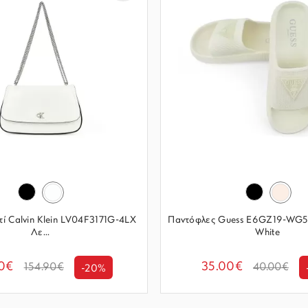
τί Calvin Klein LV04F3171G-4LX
Παντόφλες Guess E6GZ19-WG5
Λε...
White
00€
35.00€
154.90€
40.00€
-20%