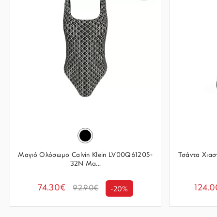
Μαγιό Ολόσωμο Calvin Klein LV00Q61205-
Τσάντα Χιασ
32N Μα...
74.30€
124.
92.90€
-20%