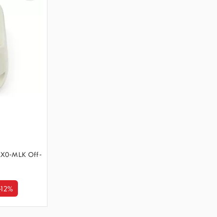
X0-MLK Off-
-12%