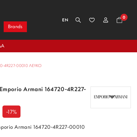
0
EN
Brands
ΔΑ
0-4R227-00010 ΛΕΥΚΌ
 Emporio Armani 164720-4R227-
-17%
mporio Armani 164720-4R227-00010