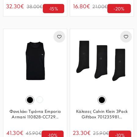
32.30€
16.80€
38.00€
21.00€
-15%
-20%
Φανελάκι Τιράντα Emporio
Κάλτσες Calvin Klein 3Pack
Armani 110828-CC729...
Giftbox 701235981...
41.30€
23.30€
45.90€
25.90€
-10%
-10%