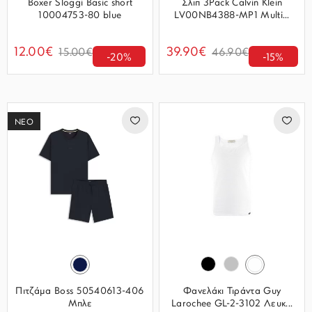
Boxer Sloggi Basic short
Σλιπ 3Pack Calvin Klein
10004753-80 blue
LV00NB4388-MP1 Multi...
12.00€
39.90€
15.00€
46.90€
-20%
-15%
ΝΕΟ
Πιτζάμα Boss 50540613-406
Φανελάκι Τιράντα Guy
Μπλε
Larochee GL-2-3102 Λευκ...