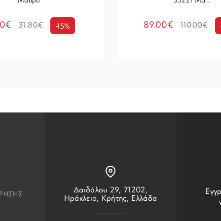
Μαύρο
35221 Μα...
00€
89.00€
31.80€
110.00€
-15%
Δαιδάλου 29, 71202,
Εγγρ
ΧΡΗΣΗΣ
Ηράκλειο, Κρήτης, Ελλάδα