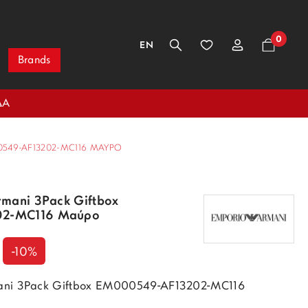
0
EN
Brands
ΔΑ
549-AF13202-MC116 ΜΑΎΡΟ
rmani 3Pack Giftbox
2-MC116 Μαύρο
-10%
ani 3Pack Giftbox EM000549-AF13202-MC116