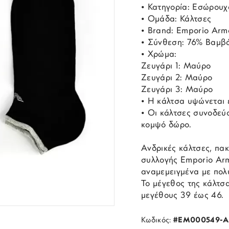
• Κατηγορία: Εσώρουχ
• Ομάδα: Κάλτσες
• Brand: Emporio Arm
• Σύνθεση: 76% Βαμβά
• Χρώμα:
Ζευγάρι 1: Μαύρο
Ζευγάρι 2: Μαύρο
Ζευγάρι 3: Μαύρο
• Η κάλτσα υψώνεται έ
• Οι κάλτσες συνοδεύο
κομψό δώρο.
Ανδρικές κάλτσες, πακ
συλλογής Emporio Ar
αναμεμειγμένα με πολυ
Το μέγεθος της κάλτσα
μεγέθους 39 έως 46.
Κωδικός:
#EM000549-A