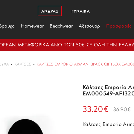
ΑΝΔΡΑΣ
ΓΥΝΑΙΚΑ
ώρουχα
Homewear
Beachwear
Αξεσουάρ
Προσφορές
ΩΡΕΑΝ ΜΕΤΑΦΟΡΙΚΑ ΑΝΩ ΤΩΝ 50€ ΣΕ ΟΛΗ ΤΗΝ ΕΛΛΑ
ΟΥΧΑ
ΚΆΛΤΣΕΣ
ΚΆΛΤΣΕΣ EMPORIO ARMANI 3PACK GIFTBOX EM000
Κάλτσες Emporio A
EM000549-AF1320
33.20€
36.90€
Κάλτσες Emporio Arm