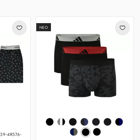
ΝΕΟ
339-4R576-