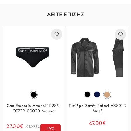
ΔΕΙΤΕ ΕΠΙΣΗΣ
Σλιπ Emporio Armani 111285-
Πιτζάμα Σατέν Rafael A3801.3
CC729-00020 Μαύρο
Μπεζ
67.00€
27.00€
31.80€
-15%