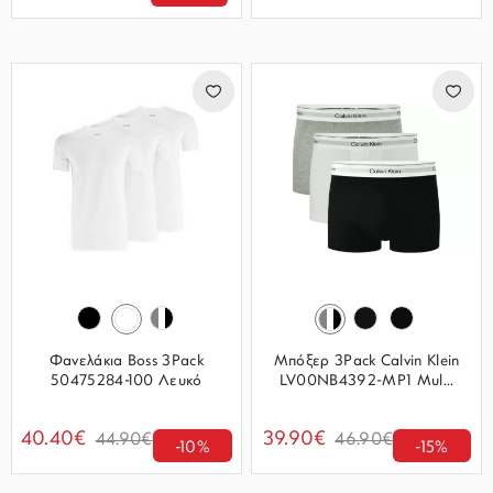
Φανελάκια Boss 3Pack
Μπόξερ 3Pack Calvin Klein
50475284-100 Λευκό
LV00NB4392-MP1 Mul...
40.40€
39.90€
44.90€
46.90€
-10%
-15%