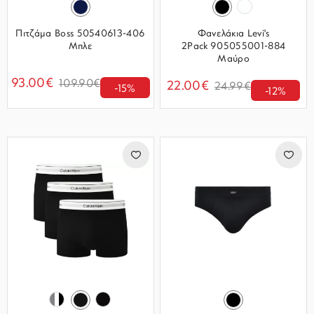
Πιτζάμα Boss 50540613-406
Φανελάκια Levi's
Μπλε
2Pack 905055001-884
Μαύρο
93.00€
109.90€
22.00€
24.99€
-15%
-12%