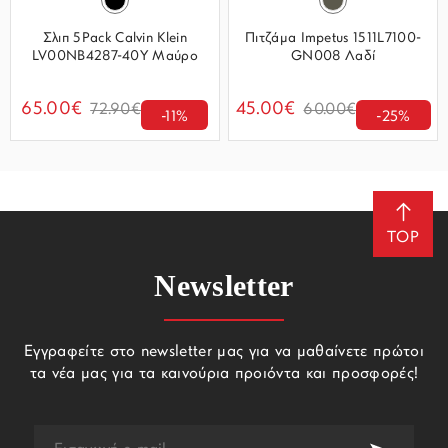
Σλιπ 5Pack Calvin Klein
Πιτζάμα Impetus 1511L7100-
LV00NB4287-40Y Μαύρο
GN008 Λαδί
65.00€
45.00€
72.90€
60.00€
-11%
-25%
TOP
Newsletter
Εγγραφείτε στο newsletter μας για να μαθαίνετε πρώτοι
τα νέα μας για τα καινούρια προιόντα και προσφορές!