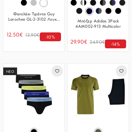
Φανελάκι Τιράντα Guy
Larochee GL-2-3102 Λευκ...
Μπόξερ Adidas 3Pack
4AM002-913 Multicolor
12.50€
13.90€
-10%
29.90€
34.90€
-14%
ΝΕΟ