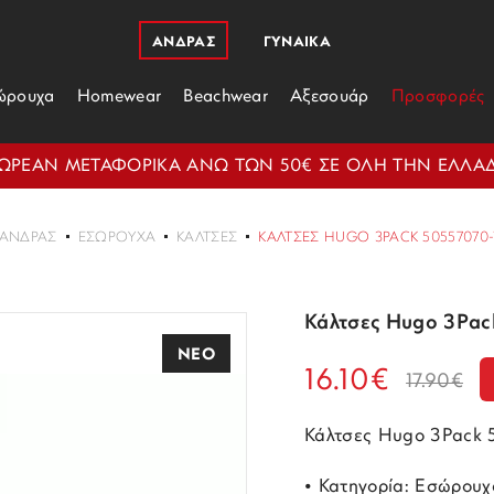
ΑΝΔΡΑΣ
ΓΥΝΑΙΚΑ
ώρουχα
Homewear
Beachwear
Αξεσουάρ
Προσφορές
ΩΡΕΑΝ ΜΕΤΑΦΟΡΙΚΑ ΑΝΩ ΤΩΝ 50€ ΣΕ ΟΛΗ ΤΗΝ ΕΛΛΑ
ΑΝΔΡΑΣ
ΕΣΏΡΟΥΧΑ
ΚΆΛΤΣΕΣ
ΚΆΛΤΣΕΣ HUGO 3PACK 50557070-
Κάλτσες Hugo 3Pa
ΝΕΟ
16.10€
17.90€
Κάλτσες Hugo 3Pack 
• Κατηγορία: Εσώρουχ