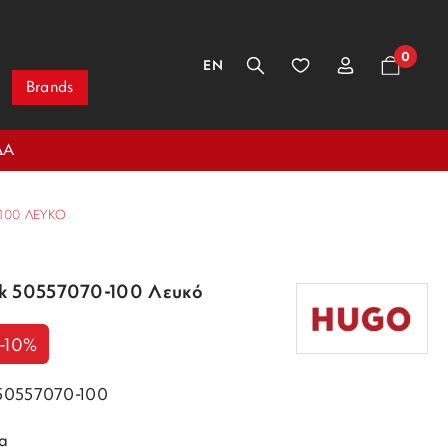
0
EN
Brands
ΔΑ
100 ΛΕΥΚΌ
ck 50557070-100 Λευκό
-10%
50557070-100
α