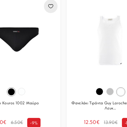
ip Kouros 1002 Μαύρο
Φανελάκι Τιράντα Guy Laroch
Λευκ...
90€
12.50€
6.50€
13.90€
-9%
-