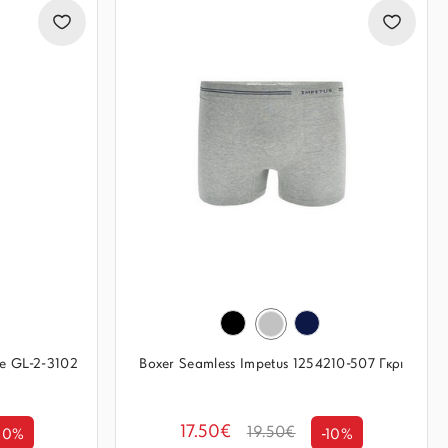
ee GL-2-3102
Boxer Seamless Impetus 1254210-507 Γκρι
17.50€
19.50€
10%
-10%