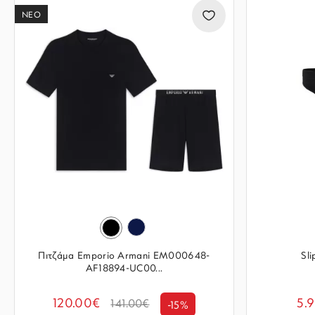
ΝΕΟ
Πιτζάμα Emporio Armani EM000648-
Sl
AF18894-UC00...
120.00€
5.
141.00€
-15%