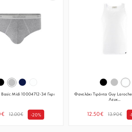
i Basic Midi 10004712-34 Γκρι
Φανελάκι Τιράντα Guy Laroch
Λευκ...
0€
12.50€
12.00€
13.90€
-20%
-