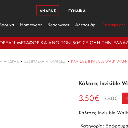
ΑΝΔΡΑΣ
ΓΥΝΑΙΚΑ
ώρουχα
Homewear
Beachwear
Αξεσουάρ
Προσφορές
ΩΡΕΑΝ ΜΕΤΑΦΟΡΙΚΑ ΑΝΩ ΤΩΝ 50€ ΣΕ ΟΛΗ ΤΗΝ ΕΛΛΑ
ΑΝΔΡΑΣ
ΕΣΏΡΟΥΧΑ
ΚΆΛΤΣΕΣ
ΚΆΛΤΣΕΣ INVISIBLE WALK W734
Κάλτσες Invisible 
3.50€
3.90€
-
Κάλτσες Invisible Wal
 Κατηγορία: Εσώρουχ