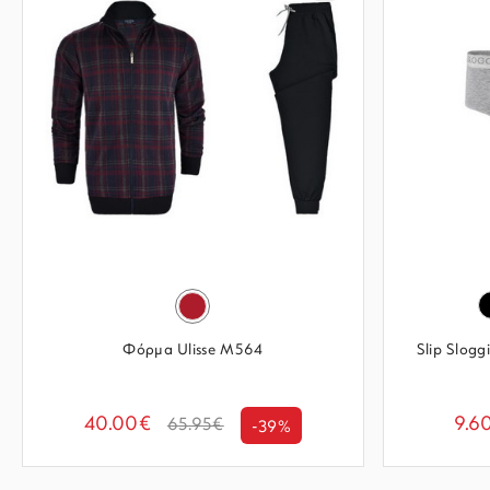
Φόρμα Ulisse M564
Slip Slogg
40.00€
9.6
65.95€
-39%