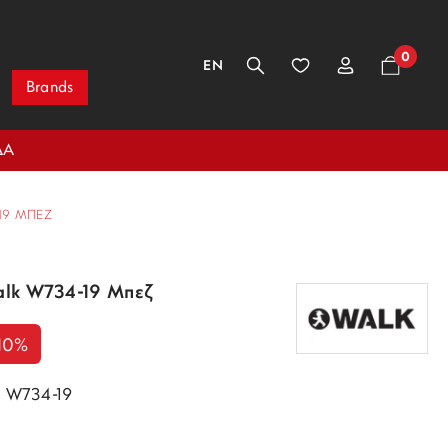
0
EN
Brands
ΔΑ
-19 ΜΠΕΖ
Walk W734-19 Μπεζ
10%
k W734-19
α