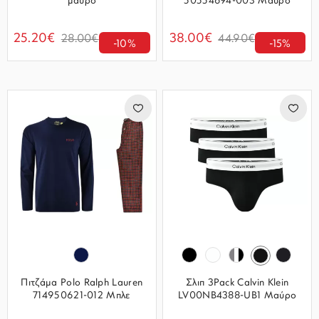
μαύρο
50554694-003 Μαύρο
25.20€
38.00€
28.00€
44.90€
-10%
-15%
Πιτζάμα Polo Ralph Lauren
Σλιπ 3Pack Calvin Klein
714950621-012 Μπλε
LV00NB4388-UB1 Μαύρο