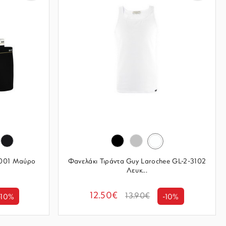
-001 Μαύρο
Φανελάκι Τιράντα Guy Larochee GL-2-3102
Λευκ...
12.50€
13.90€
-10%
-10%