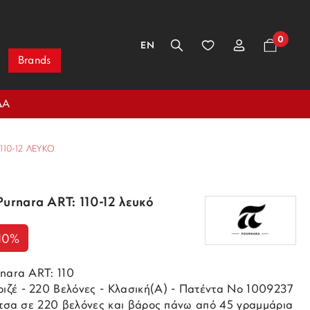
0
EN
Brands
ΔΑ
110-12 ΛΕΥΚΌ
Purnara ART: 110-12 λευκό
10%
rnara ART: 110
ζέ - 220 Βελόνες - Κλασική(Α) - Πατέντα Νο 1009237
άλτσα σε 220 βελόνες και βάρος πάνω από 45 γραμμάρια