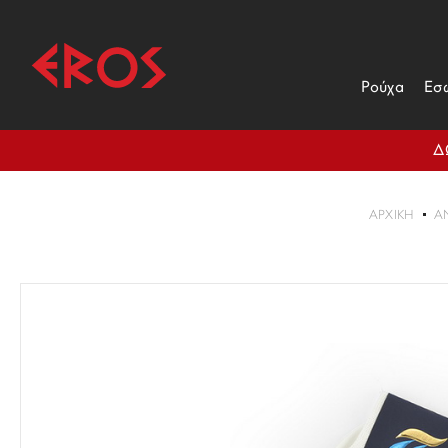
Ρούχα
Εσ
Δ
ΑΡΧΙΚΉ
Α