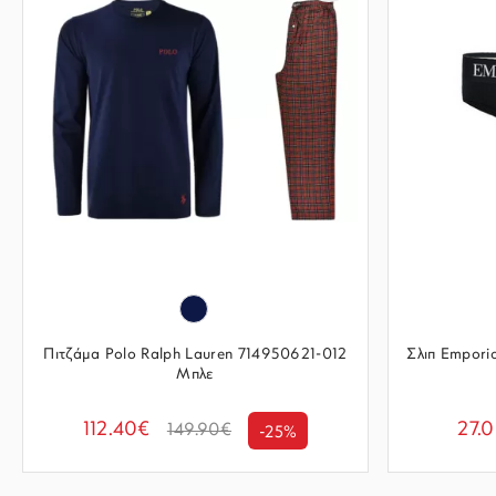
Πιτζάμα Polo Ralph Lauren 714950621-012
Σλιπ Empor
Μπλε
112.40€
27.
149.90€
-25%