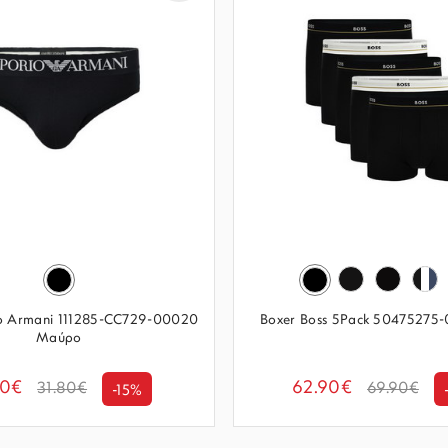
io Armani 111285-CC729-00020
Boxer Boss 5Pack 50475275
Μαύρο
00€
62.90€
31.80€
69.90€
-15%