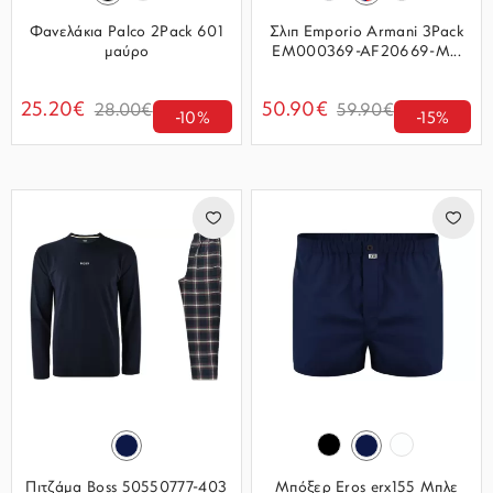
Φανελάκια Palco 2Pack 601
Σλιπ Emporio Armani 3Pack
μαύρο
EM000369-AF20669-M...
25.20€
50.90€
28.00€
59.90€
-10%
-15%
Πιτζάμα Boss 50550777-403
Μπόξερ Eros erx155 Μπλε