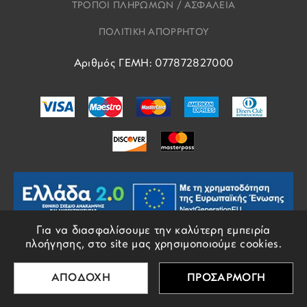
ΤΡΟΠΟΙ ΠΛΗΡΩΜΩΝ / ΑΣΦΑΛΕΙΑ
ΠΟΛΙΤΙΚΗ ΑΠΟΡΡΗΤΟΥ
Αριθμός ΓΕΜΗ: 077872827000
Για να διασφαλίσουμε την καλύτερη εμπειρία
πλοήγησης, στο site μας χρησιμοποιούμε cookies.
© COPYRIGHTS EROS 2018 - 2026 - ALL RIGHTS RESERVED
ΑΠΟΔΟΧΗ
ΠΡΟΣΑΡΜΟΓΗ