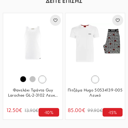
ΔΕΙΤΕ ΕΠΙΣΗΣ
Φανελάκι Τιράντα Guy
Πιτζάμα Hugo 50534139-005
Larochee GL-2-3102 Λευκ...
Λευκό
12.50€
85.00€
13.90€
99.90€
-10%
-15%