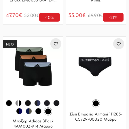
2Pack EM005315-AF24...
Μπλε
47.70€
55.00€
53.00€
69.90€
-10%
-21%
ΝΕΟ
Σλιπ Emporio Armani 111285-
CC729-00020 Μαύρο
Μπόξερ Adidas 3Pack
4AM002-914 Μαύρο