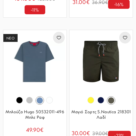
31.00€
36.90€
-16%
-11%
ΝΕΟ
Μπλούζα Hugo 50532011-496
Μαγιό Σορτς S.Nautica 218301
Μπλε Ραφ
Λαδί
49.90€
30.00€
39.00€