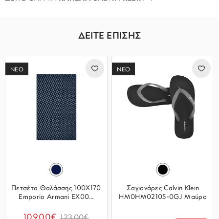
ΔΕΙΤΕ ΕΠΙΣΗΣ
ΝΕΟ
ΝΕΟ
Πετσέτα Θαλάσσης 100Χ170
Σαγιονάρες Calvin Klein
Emporio Armani EX00...
HM0HM02105-0GJ Μαύρο
109.00€
123.00€