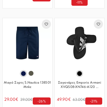
-11%
Μαγιό Σορτς S.Nautica 138501
Σαγιονάρες Emporio Armani
Μπλε
XVQS08-XN746-A120 ...
29.00€
49.90€
39.00€
63.00€
-26%
-21%