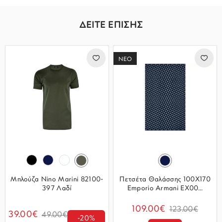
ΔΕΙΤΕ ΕΠΙΣΗΣ
ΝΕΟ
Μπλούζα Nino Marini 82100-
Πετσέτα Θαλάσσης 100Χ170
397 Λαδί
Emporio Armani EX00...
109.00€
123.00€
39.00€
49.00€
-20%