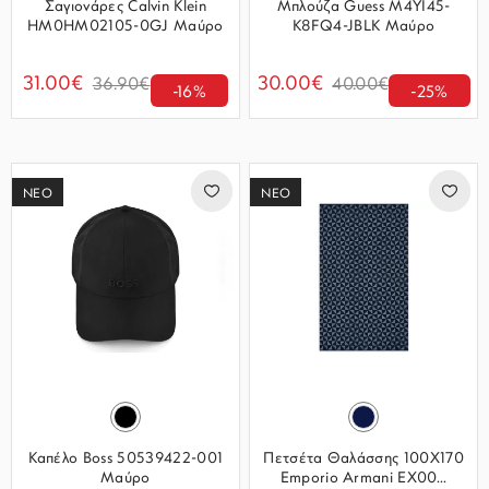
Σαγιονάρες Calvin Klein
Μπλούζα Guess M4YI45-
HM0HM02105-0GJ Μαύρο
K8FQ4-JBLK Μαύρο
31.00€
30.00€
36.90€
40.00€
-16%
-25%
ΝΕΟ
ΝΕΟ
Καπέλο Boss 50539422-001
Πετσέτα Θαλάσσης 100Χ170
Μαύρο
Emporio Armani EX00...