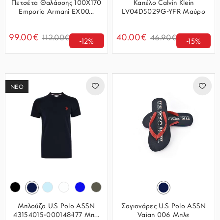
Πετσέτα Θαλάσσης 100Χ170
Καπέλο Calvin Klein
Emporio Armani EX00...
LV04D5029G-YFR Μαύρο
99.00€
40.00€
112.00€
46.90€
-12%
-15%
ΝΕΟ
Μπλούζα U.S Polo ASSN
Σαγιονάρες U.S Polo ASSN
43154015-000148-177 Μπ...
Vaian 006 Μπλε