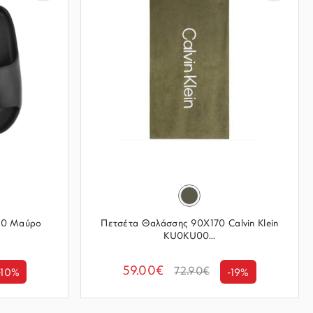
040 Μαύρο
Πετσέτα Θαλάσσης 90X170 Calvin Klein
KU0KU00...
59.00€
72.90€
-10%
-19%