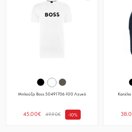
Μπλούζα Boss 50491706-100 Λευκό
Καπέλο
45.00€
38.
49.90€
-10%