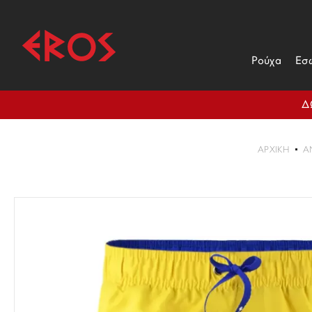
Ρούχα
Εσ
Δ
ΑΡΧΙΚΉ
Α