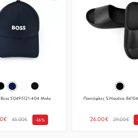
 Boss 50495121-404 Μπλε
Παντόφλες S.Nautica 841
00€
26.00€
45.00€
29.00€
-16%