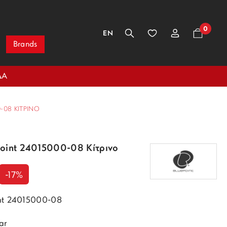
0
EN
Brands
ΔΑ
-08 ΚΊΤΡΙΝΟ
Point 24015000-08 Κίτρινο
-17%
int 24015000-08
ar