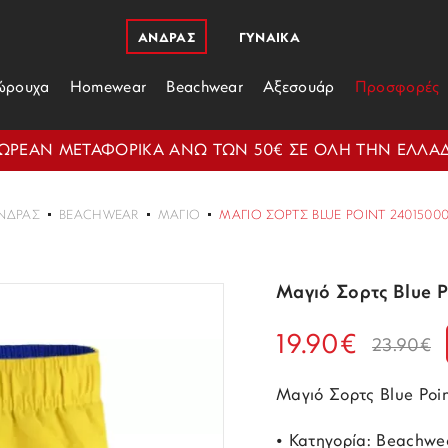
ΑΝΔΡΑΣ
ΓΥΝΑΙΚΑ
ώρουχα
Homewear
Beachwear
Αξεσουάρ
Προσφορές
ΩΡΕΑΝ ΜΕΤΑΦΟΡΙΚΑ ΑΝΩ ΤΩΝ 50€ ΣΕ ΟΛΗ ΤΗΝ ΕΛΛΑ
ΝΔΡΑΣ
BEACHWEAR
ΜΑΓΙΌ
ΜΑΓΙΌ ΣΟΡΤΣ BLUE POINT 24015000
Μαγιό Σορτς Blue 
19.90€
23.90€
Μαγιό Σορτς Blue Po
• Κατηγορία: Beachwe