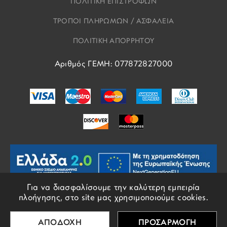
ΠΟΛΙΤΙΚΗ ΕΠΙΣΤΡΟΦΩΝ
ΤΡΟΠΟΙ ΠΛΗΡΩΜΩΝ / ΑΣΦΑΛΕΙΑ
ΠΟΛΙΤΙΚΗ ΑΠΟΡΡΗΤΟΥ
Αριθμός ΓΕΜΗ: 077872827000
Για να διασφαλίσουμε την καλύτερη εμπειρία
πλοήγησης, στο site μας χρησιμοποιούμε cookies.
© COPYRIGHTS EROS 2018 - 2026 - ALL RIGHTS RESERVED
ΑΠΟΔΟΧΗ
ΠΡΟΣΑΡΜΟΓΗ