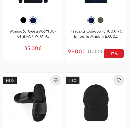
Μπλούζα Guess M6YI30-
Πετσέτα Θαλάσσης 100Χ170
K4181-A71W Μπλε
Emporio Armani EX00...
35.00€
99.00€
112.00€
-12%
ΝΕΟ
ΝΕΟ