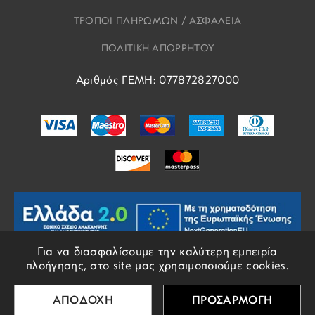
ΤΡΟΠΟΙ ΠΛΗΡΩΜΩΝ / ΑΣΦΑΛΕΙΑ
ΠΟΛΙΤΙΚΗ ΑΠΟΡΡΗΤΟΥ
Αριθμός ΓΕΜΗ: 077872827000
Για να διασφαλίσουμε την καλύτερη εμπειρία
πλοήγησης, στο site μας χρησιμοποιούμε cookies.
© COPYRIGHTS EROS 2018 - 2026 - ALL RIGHTS RESERVED
ΑΠΟΔΟΧΗ
ΠΡΟΣΑΡΜΟΓΗ