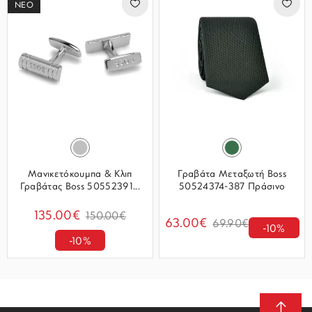
ΝΕΟ
Μανικετόκουμπα & Κλιπ
Γραβάτα Μεταξωτή Boss
Γραβάτας Boss 50552391...
50524374-387 Πράσινο
135.00€
150.00€
63.00€
69.90€
-10%
-10%