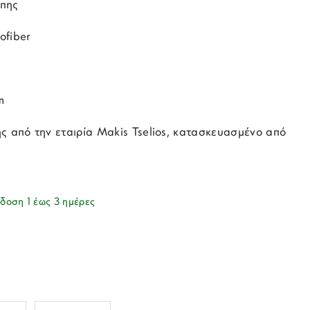
έπης
ofiber
m
ς από την εταιρία Makis Tselios, κατασκευασμένο από
1
δοση 1 έως 3 ημέρες