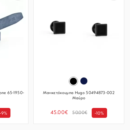
one 65-1950-
Μανικετόκουμπα Hugo 50494873-002
Μαύρο
45.00€
50.00€
-9%
-10%