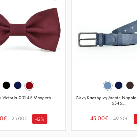
ν Victoria 00249 Μπορντό
Ζώνη Καστόρινη Monte Napole
6546....
00€
45.00€
25.00€
49.50€
-12%