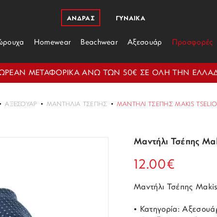
ΑΝΔΡΑΣ
ΓΥΝΑΙΚΑ
ώρουχα
Homewear
Beachwear
Αξεσουάρ
Προσφορές
ΩΡΕΑΝ ΜΕΤΑΦΟΡΙΚΑ ΑΝΩ ΤΩΝ 50€ ΣΕ ΟΛΗ ΤΗΝ ΕΛΛΑ
ΑΞΕΣΟΥΆΡ
ΜΑΝΤΉΛΙΑ ΤΣΈΠΗΣ
ΜΑΝΤΉΛΙ ΤΣΈΠΗΣ MAKIS TSELIOS 
Μαντήλι Τσέπης Mak
12.00€
Μαντήλι Τσέπης Makis 
• Κατηγορία: Αξεσουά