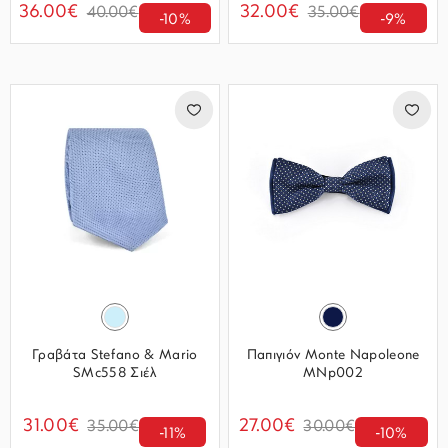
36.00€
32.00€
40.00€
35.00€
-10%
-9%
Γραβάτα Stefano & Mario
Παπιγιόν Monte Napoleone
SMc558 Σιέλ
MNp002
31.00€
27.00€
35.00€
30.00€
-11%
-10%