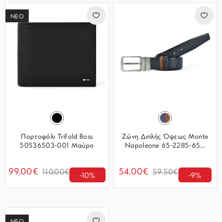
ΝΕΟ
Πορτοφόλι Trifold Boss
Ζώνη Διπλής Όψεως Monte
50536503-001 Μαύρο
Napoleone 65-2285-65...
99.00€
54.00€
110.00€
59.50€
-10%
-9%