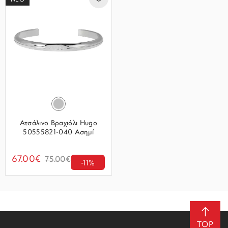
ΝΕΟ
Ατσάλινο Βραχιόλι Hugo
50555821-040 Ασημί
67.00€
75.00€
-11%
TOP