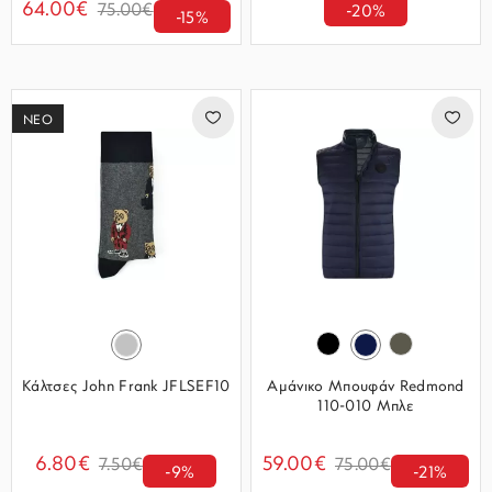
64.00€
75.00€
-20%
-15%
ΝΕΟ
Κάλτσες John Frank JFLSEF10
Αμάνικο Μπουφάν Redmond
110-010 Μπλε
6.80€
59.00€
7.50€
75.00€
-9%
-21%