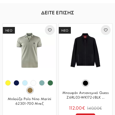
ΔΕΙΤΕ ΕΠΙΣΗΣ
ΝΕΟ
ΝΕΟ
Μπουφάν Αντιανεμικό Guess
Z6RL03-WK172-JBLK ...
Μπλούζα Polo Νino Marini
62301-700 Μπεζ
112.00€
140.00€