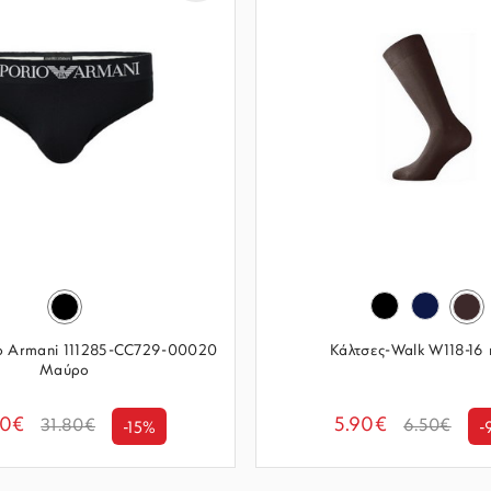
io Armani 111285-CC729-00020
Κάλτσες-Walk W118-16
Μαύρο
00€
5.90€
31.80€
6.50€
-15%
-