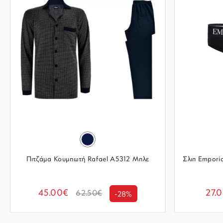
Πιτζάμα Κουμπωτή Rafael A5312 Μπλε
Σλιπ Empor
45.00€
27.
62.50€
-28%