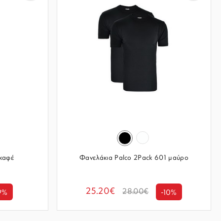
 καφέ
Φανελάκια Palco 2Pack 601 μαύρο
25.20€
28.00€
9%
-10%