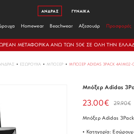
ΑΝΔΡΑΣ
ΓΥΝΑΙΚΑ
ώρουχα
Homewear
Beachwear
Αξεσουάρ
Προσφορές
ΩΡΕΑΝ ΜΕΤΑΦΟΡΙΚΑ ΑΝΩ ΤΩΝ 50€ ΣΕ ΟΛΗ ΤΗΝ ΕΛΛΑ
ΑΝΔΡΑΣ
ΕΣΏΡΟΥΧΑ
ΜΠΌΞΕΡ
ΜΠΌΞΕΡ ADIDAS 3PACK 4A1M02-
Μπόξερ Adidas 3
23.00€
29.90€
Μπόξερ Adidas 3Pac
• Κατηγορία: Εσώρουχ