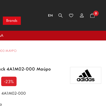
0
EN
Brands
ΔΑ
000 ΜΑΎΡΟ
Pack 4A1M02-000 Μαύρο
-23%
k 4A1M02-000
α