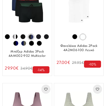
Φανελάκια Adidas 2Pack
4A2M06-100 Λευκό
Μπόξερ Adidas 3Pack
4AM002-902 Multicolor
27.00€
29.95€
-10%
29.90€
34.90€
-14%