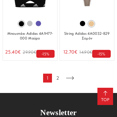
Μπουστάκι Adidas 4A1H77-
String Adidas 4A0032-829
000 Μαύρο
Σομόν
25.40€
12.70€
29.90€
14.90€
-15%
-15%
1
2
TOP
Newsletter