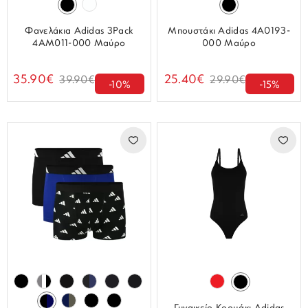
Φανελάκια Adidas 3Pack
Μπουστάκι Adidas 4A0193-
4AM011-000 Μαύρο
000 Μαύρο
35.90€
25.40€
39.90€
29.90€
-10%
-15%