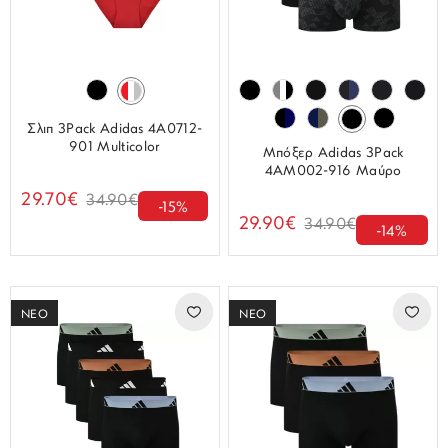
Σλιπ 3Pack Adidas 4A0712-
901 Multicolor
Μπόξερ Adidas 3Pack
4AM002-916 Μαύρο
29.70€
34.90€
-15%
29.90€
34.90€
-14%
ΝΕΟ
ΝΕΟ