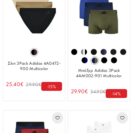
Σλιπ 3Pack Adidas 4A0472-
900 Multicolor
Μπόξερ Adidas 3Pack
4AM002-901 Multicolor
25.40€
29.90€
-15%
29.90€
34.90€
-14%